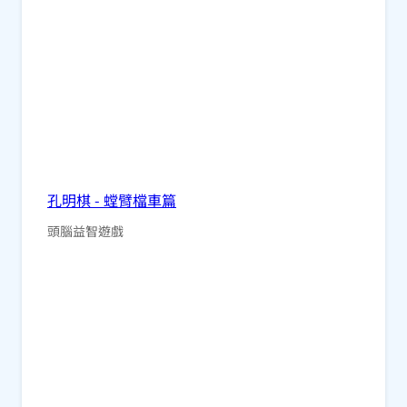
孔明棋 - 螳臂檔車篇
頭腦益智遊戲