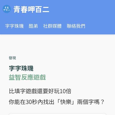
青春呷百二
字字珠璣
酷弟
社群媒體
聯絡我們
發現
字字珠璣
益智反應遊戲
比填字遊戲還要好玩10倍
你能在30秒內找出「快樂」兩個字嗎？