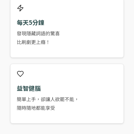
每天5分鐘
發現隱藏詞語的驚喜
比刷劇更上癮！
益智健腦
簡單上手，卻讓人欲罷不能，
隨時隨地都能享受